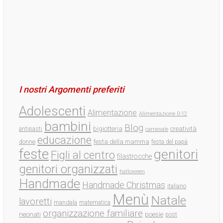
I nostri Argomenti preferiti
Adolescenti
Alimentazione
Alimentazione 0-12
bambini
Blog
bigiotteria
creatività
antipasti
carnevale
educazione
festa della mamma
donne
festa del papà
feste
genitori
Figli al centro
filastrocche
genitori organizzati
halloween
Handmade
Handmade Christmas
italiano
Menù
Natale
lavoretti
mandala
matematica
organizzazione familiare
neonati
poesie
post