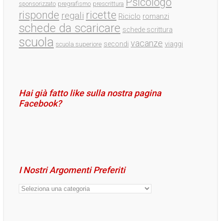
Psicologo
pregrafismo
prescrittura
sponsorizzato
ricette
risponde
regali
Riciclo
romanzi
schede da scaricare
schede scrittura
scuola
vacanze
viaggi
secondi
scuola superiore
Hai già fatto like sulla nostra pagina
Facebook?
I Nostri Argomenti Preferiti
I
Nostri
Argomenti
Preferiti