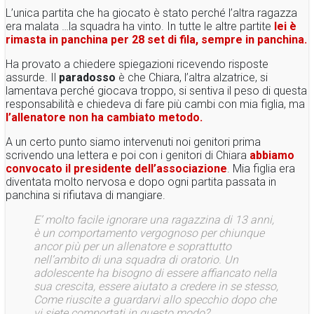
L’unica partita che ha giocato è stato perché l’altra ragazza
era malata …la squadra ha vinto. In tutte le altre partite
lei è
rimasta in panchina per 28 set di fila, sempre in panchina.
Ha provato a chiedere spiegazioni ricevendo risposte
assurde. Il
paradosso
è che Chiara, l’altra alzatrice, si
lamentava perché giocava troppo, si sentiva il peso di questa
responsabilità e chiedeva di fare più cambi con mia figlia, ma
l’allenatore non ha cambiato metodo.
A un certo punto siamo intervenuti noi genitori prima
scrivendo una lettera e poi con i genitori di Chiara
abbiamo
convocato il presidente dell’associazione
. Mia figlia era
diventata molto nervosa e dopo ogni partita passata in
panchina si rifiutava di mangiare.
E’ molto facile ignorare una ragazzina di 13 anni,
è un comportamento vergognoso per chiunque
ancor più per un allenatore e soprattutto
nell’ambito di una squadra di oratorio
. Un
adolescente ha bisogno di essere affiancato nella
sua crescita, essere aiutato a credere in se stesso,
Come riuscite a guardarvi allo specchio dopo che
vi siete comportati in questo modo?