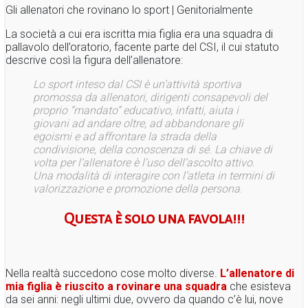
Gli allenatori che rovinano lo sport | Genitorialmente
La società a cui era iscritta mia figlia era una squadra di
pallavolo dell’oratorio, facente parte del CSI, il cui statuto
descrive così la figura dell’allenatore:
Lo sport inteso dal CSI è un’attività sportiva
promossa da allenatori, dirigenti consapevoli del
proprio “mandato” educativo, infatti, aiuta i
giovani ad andare oltre, ad abbandonare gli
egoismi e ad affrontare la strada della
condivisione, della conoscenza di sé. La chiave di
volta per l’allenatore è l’uso dell’ascolto attivo.
Una modalità di interagire con l’atleta in termini di
valorizzazione e promozione della persona
.
Questa è solo una favola!!!
Nella realtà succedono cose molto diverse.
L’allenatore di
mia figlia è riuscito a rovinare una squadra
che esisteva
da sei anni: negli ultimi due, ovvero da quando c’è lui, nove