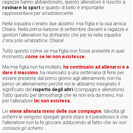
ragazze hanno abbandonato, questo allenatore è riuscito a
rovinare lo sport
e quanto di bello è importante
rappresentava per un’adolescente.
Nella squadra c’erano due alzatrici: mia figlia e la sua amica
Chiara. Nella prima riunione di settembre davanti a ragazze e
genitori l’allenatore ha dichiarato che per lui nella squadra
c’era solo un’alzatrice: Chiara!
Tutto questo come se mia figlia non fosse presente in quel
momento,
c
ome se lei non esistesse.
Ma mia figlia non ha mollato,
ha continuato ad allenarsi e a
dare il massimo
, ha rinunciato a una settimana di ferie per
essere presente dal primo giorno agli allenamenti, non ha
perso un allenamento perché noi le abbiamo insegnato il
significato del
rispetto degli altri
(compagni e allenatore).
Tutto questo per dimostrargli che lei non era da meno, ma
per l’allenatore
lei non esisteva.
Lei
viene allenata meno delle sue compagne
, talvolta gli
schemi le vengono spiegati giorni dopo e il paradosso è che
l’allenatore non la fa giocare adducendo al fatto che
lei non
conosce gli schemi….