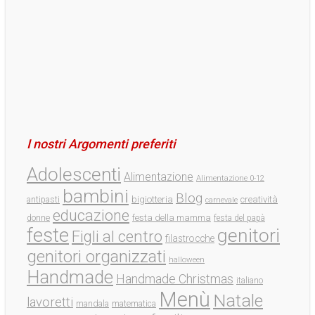
I nostri Argomenti preferiti
Adolescenti
Alimentazione
Alimentazione 0-12
bambini
Blog
bigiotteria
creatività
antipasti
carnevale
educazione
festa della mamma
donne
festa del papà
feste
genitori
Figli al centro
filastrocche
genitori organizzati
halloween
Handmade
Handmade Christmas
italiano
Menù
Natale
lavoretti
mandala
matematica