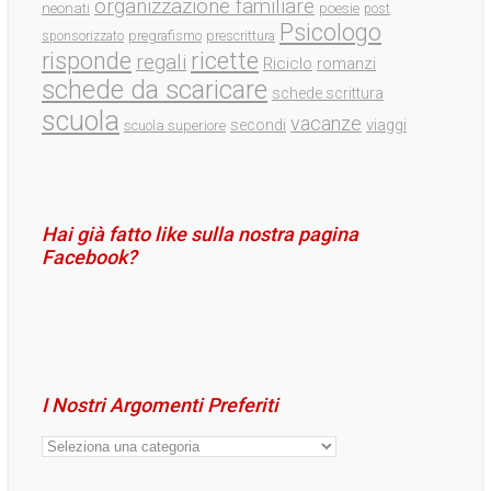
organizzazione familiare
neonati
poesie
post
Psicologo
pregrafismo
prescrittura
sponsorizzato
ricette
risponde
regali
Riciclo
romanzi
schede da scaricare
schede scrittura
scuola
vacanze
viaggi
secondi
scuola superiore
Hai già fatto like sulla nostra pagina
Facebook?
I Nostri Argomenti Preferiti
I
Nostri
Argomenti