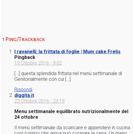
1 Ping/Trackback
I ravanelli: la frittata di foglie | Mum cake Frelis
Pingback
19 Ottobre 2016 - 9:02
[…] questa splendida frittata nel menù settimanale di
Genitorialmente con cui […]
Rispondi
diggita.it
23 Ottobre 2016 - 23:19
Menu settimanale equilibrato nutrizionalmente del
24 ottobre
Il menù settimanale da scaricare e appendere in cucina
così il primo che arriva può cucinare la cena. Un menu