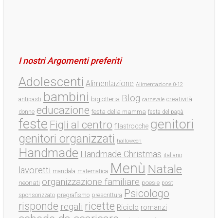
I nostri Argomenti preferiti
Adolescenti
Alimentazione
Alimentazione 0-12
bambini
Blog
bigiotteria
creatività
antipasti
carnevale
educazione
festa della mamma
donne
festa del papà
feste
genitori
Figli al centro
filastrocche
genitori organizzati
halloween
Handmade
Handmade Christmas
italiano
Menù
Natale
lavoretti
mandala
matematica
organizzazione familiare
neonati
poesie
post
Psicologo
pregrafismo
prescrittura
sponsorizzato
ricette
risponde
regali
Riciclo
romanzi