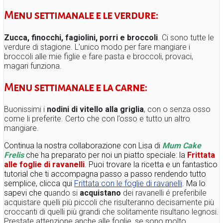
Menu settimanale e le verdure:
Zucca, finocchi, fagiolini, porri e broccoli
. Ci sono tutte le
verdure di stagione. L’unico modo per fare mangiare i
broccoli alle mie figlie e fare pasta e broccoli, provaci,
magari funziona.
Menu settimanale e la carne:
Buonissimi i
nodini di vitello alla griglia
, con o senza osso
come li preferite. Certo che con l’osso e tutto un altro
mangiare.
Continua la nostra collaborazione con Lisa di
Mum Cake
Frelis
che ha preparato per noi un piatto speciale: la
Frittata
alle foglie di ravanelli
. Puoi trovare la ricetta e un fantastico
tutorial che ti accompagna passo a passo rendendo tutto
semplice, clicca qui
Frittata con le foglie di ravanelli
. Ma lo
sapevi che q
uando si
acquistano
dei ravanelli é preferibile
acquistare quelli più piccoli che risulteranno decisamente più
croccanti di quelli più grandi che solitamente risultano legnosi.
Prestate attenzione anche alle foglie, se sono molto