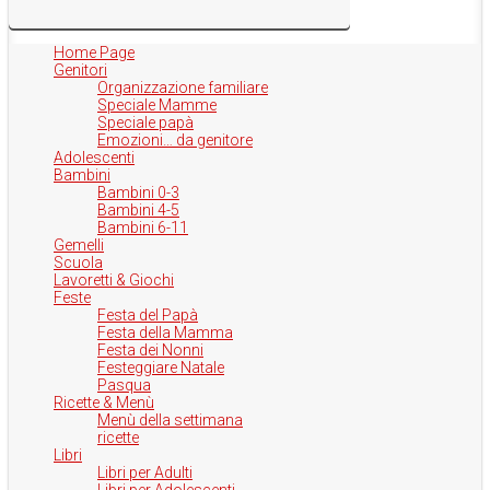
Home Page
Genitori
Organizzazione familiare
Speciale Mamme
Speciale papà
Emozioni… da genitore
Adolescenti
Bambini
Bambini 0-3
Bambini 4-5
Bambini 6-11
Gemelli
Scuola
Lavoretti & Giochi
Feste
Festa del Papà
Festa della Mamma
Festa dei Nonni
Festeggiare Natale
Pasqua
Ricette & Menù
Menù della settimana
ricette
Libri
Libri per Adulti