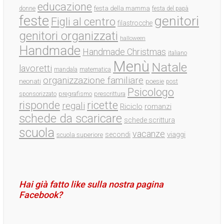
educazione
festa della mamma
donne
festa del papà
feste
genitori
Figli al centro
filastrocche
genitori organizzati
halloween
Handmade
Handmade Christmas
italiano
Menù
Natale
lavoretti
mandala
matematica
organizzazione familiare
neonati
poesie
post
Psicologo
pregrafismo
prescrittura
sponsorizzato
ricette
risponde
regali
Riciclo
romanzi
schede da scaricare
schede scrittura
scuola
vacanze
viaggi
secondi
scuola superiore
Hai già fatto like sulla nostra pagina
Facebook?